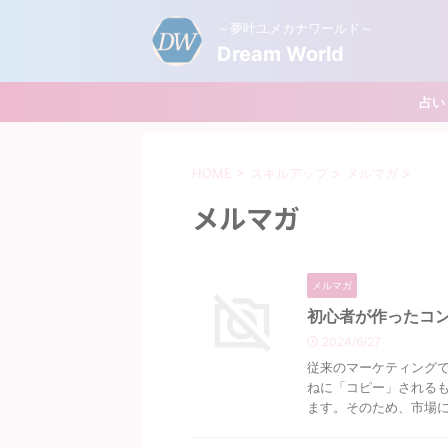
～夢叶ユメカナワールド～
Dream World
占い
HOME
>
スキルアップ
>
メルマガ
>
メルマガ
メルマガ
初心者が作ったコ
2024/6/27
従来のマーケティング
ねに「コピー」されるも
ます。そのため、市場には 