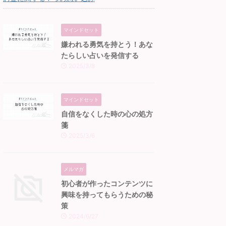
マインドセット
嫌われる勇気を持とう！あな
たらしい占いを発信する
2025/3/8
マインドセット
自信をなくした時の心の処方
箋
2025/3/6
メルマガ
初心者が作ったコンテンツに
興味を持ってもらうための秘
策
2024/6/27