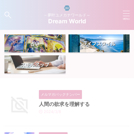
～夢叶ユメカナワールド～
Dream World
占い
ライフスタイル
スキルアップ
メルマガバックナンバー
人間の欲求を理解する
2024/3/8