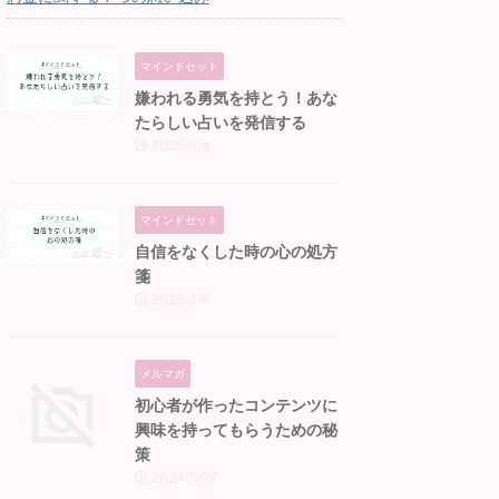
マインドセット
嫌われる勇気を持とう！あな
たらしい占いを発信する
2025/3/8
マインドセット
自信をなくした時の心の処方
箋
2025/3/6
メルマガ
初心者が作ったコンテンツに
興味を持ってもらうための秘
策
2024/6/27