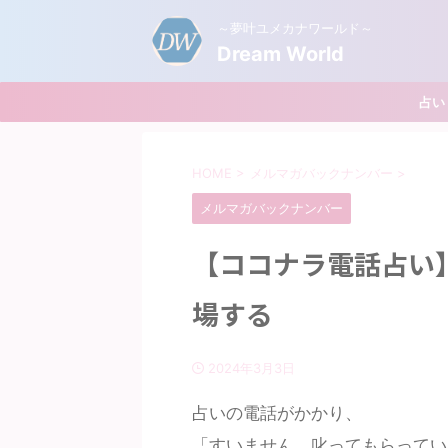
～夢叶ユメカナワールド～
Dream World
占い
HOME
>
メルマガバックナンバー
>
メルマガバックナンバー
【ココナラ電話占い
場する
2024年3月3日
占いの電話がかかり、
「すいません、叱ってもらってい