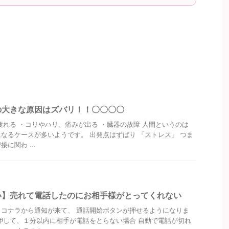
の大きな原因はズバリ！！〇〇〇〇
疲れる ・コリやハリ、痛みが出る ・臓器の故障 人間というのは
なるケースが多いようです。 出発点はずばり 「ストレス」 つま
に関わ ...
い】売れて電話したのにお相手様がとってくれない
コナラから通知が来て、 通話開始ボタンが押せるようになりま
押して、１分以内に相手が電話をとらない場合 自動で電話が切れ